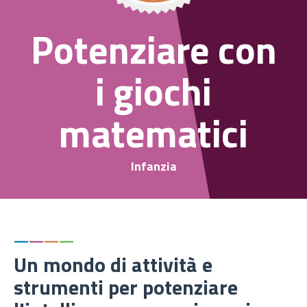
Potenziare con
i giochi
matematici
Infanzia
—
—
—
—
Un mondo di attività e
strumenti per potenziare