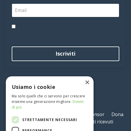
Autorizzo il trattamento dei miei dati
(biellacresce.it/privacy)
Iscriviti
×
Usiamo i cookie
Ma solo quelli che ci servono per crescere
insieme una generazione migliore.
Dimmi
di più
Accedi
Diventa socio
Diventa sponsor
Dona
STRETTAMENTE NECESSARI
ora
Libro
Contatti
Contributi ricevuti
Statuto
Privacy
PERFORMANCE