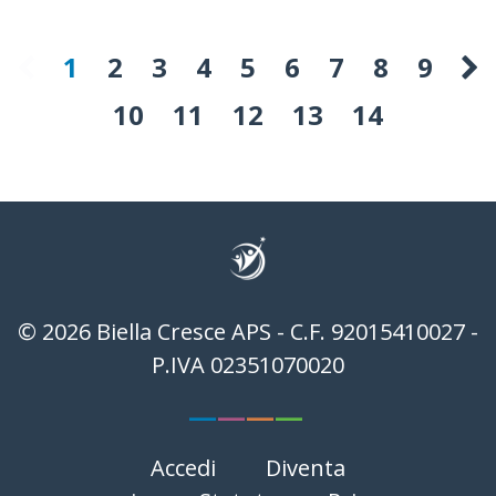
1
2
3
4
5
6
7
8
9
10
11
12
13
14
© 2026 Biella Cresce APS - C.F. 92015410027 -
P.IVA 02351070020
—
—
—
—
Accedi
Diventa