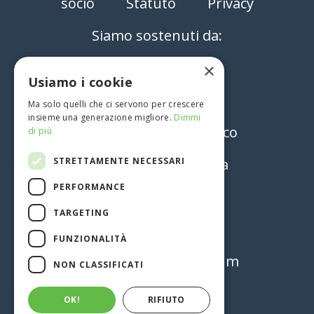
socio
Statuto
Privacy
Siamo sostenuti da:
Reda
×
Usiamo i cookie
bonprix
Ma solo quelli che ci servono per crescere
insieme una generazione migliore.
Dimmi
Vitale Barberis Canonico
di più
STRETTAMENTE NECESSARI
Banca Patrimoni Sella
PERFORMANCE
3W
TARGETING
Fondazione Zegna
FUNZIONALITÀ
Fondazione Fila Museum
NON CLASSIFICATI
Fondazione CRB
OK!
RIFIUTO