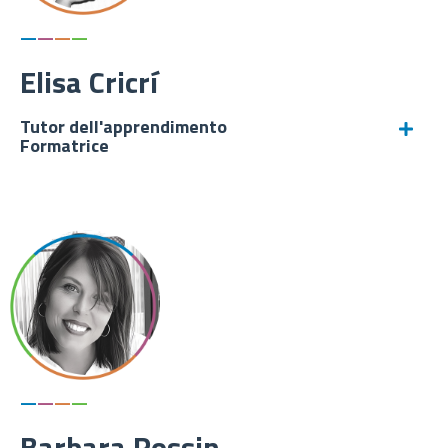
—
—
—
—
Elisa Cricrí
Tutor dell'apprendimento
Formatrice
—
—
—
—
Barbara Rossin