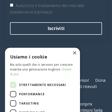
Autorizzo il trattamento dei miei dati
(biellacresce.it/privacy)
Iscriviti
×
Usiamo i cookie
Ma solo quelli che ci servono per crescere
insieme una generazione migliore.
Dimmi
di più
Accedi
Diventa socio
Diventa sponsor
Dona
STRETTAMENTE NECESSARI
ora
Libro
Contatti
Contributi ricevuti
Statuto
Privacy
PERFORMANCE
TARGETING
Siamo sostenuti da:
Reda
bonprix
Vitale Barberis Canonico
Banca Patrimoni Sella